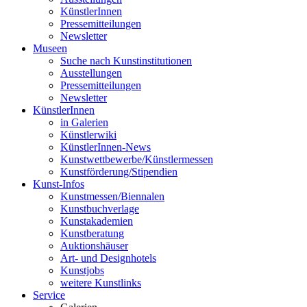
KünstlerInnen
Pressemitteilungen
Newsletter
Museen
Suche nach Kunstinstitutionen
Ausstellungen
Pressemitteilungen
Newsletter
KünstlerInnen
in Galerien
Künstlerwiki
KünstlerInnen-News
Kunstwettbewerbe/Künstlermessen
Kunstförderung/Stipendien
Kunst-Infos
Kunstmessen/Biennalen
Kunstbuchverlage
Kunstakademien
Kunstberatung
Auktionshäuser
Art- und Designhotels
Kunstjobs
weitere Kunstlinks
Service