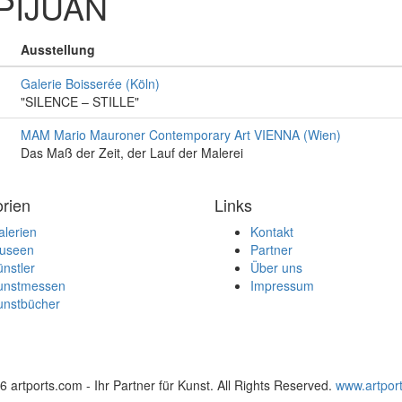
PIJUAN
Ausstellung
Galerie Boisserée (Köln)
"SILENCE – STILLE"
MAM Mario Mauroner Contemporary Art VIENNA (Wien)
Das Maß der Zeit, der Lauf der Malerei
rien
Links
lerien
Kontakt
useen
Partner
nstler
Über uns
unstmessen
Impressum
unstbücher
 artports.com - Ihr Partner für Kunst. All Rights Reserved.
www.artpor