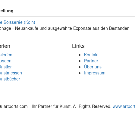
ellung
ie Boisserée (Köln)
chage - Neuankäufe und ausgewählte Exponate aus den Beständen
rien
Links
lerien
Kontakt
useen
Partner
nstler
Über uns
unstmessen
Impressum
unstbücher
 artports.com - Ihr Partner für Kunst. All Rights Reserved.
www.artpor