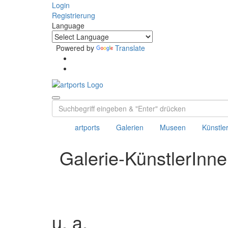
Login
Registrierung
Language
Powered by
Translate
artports
Galerien
Museen
Künstle
Galerie-KünstlerInn
u. a.