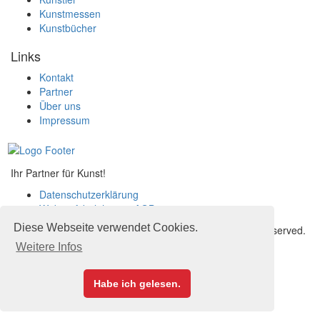
Kunstmessen
Kunstbücher
Links
Kontakt
Partner
Über uns
Impressum
Ihr Partner für Kunst!
Datenschutzerklärung
Widerrufsbelehrung
,
AGB
Diese Webseite verwendet Cookies.
© 2026 artports.com - Ihr Partner für Kunst. All Rights Reserved.
www.artports.com
Weitere Infos
Habe ich gelesen.