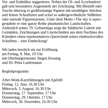
Ver- und Enthüllen suggerieren. Neben der Öl- und Acrylmalerei
galt sein besonderes Augenmerk der Zeichnung: Mit Bleistift oder
Tusche überzog er großformatige Papiere mit unzähligen Strichen
und feinen Schraffuren und schuf so außergewöhnliche Stillleben
oder surreale Figurenszenen. Unter dem Motto »The sky is open«
gestaltete er eine ganze Reihe phantastischer Landschaften.
Anlässlich seines 70. Geburtstags zeigt die Städtische Galerie mit
Gemälden, Zeichnungen und Linolschnitten aus dem Nachlass des
Künstlers einen repräsentativen Querschnitt seines eindrucksvollen
Schaffens – eine Entdeckung!
Wir laden herzlich ein zur Eröffnung
am Freitag, 8. Mai, 19 Uhr
mit Oberbürgermeister Jürgen Kessing
und Dr. Petra Lanfermann
Begleitprogramm
After-Work-Kurzführungen mit Apéritif
Freitag, 12. Juni, 16.30 Uhr
Mittwoch, 5. August, 16.30 Uhr
Donnerstag, 17. September, 17 Uhr
Donnerstag, 29. Oktober, 17 Uhr
Mittwoch, 30. Dezember, 16.30 Uhr