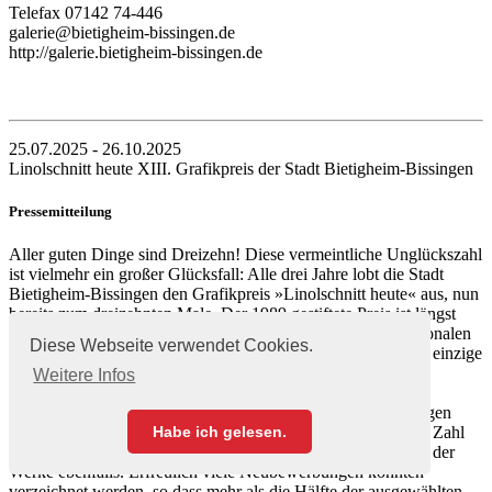
Telefax 07142 74-446
galerie@bietigheim-bissingen.de
http://galerie.bietigheim-bissingen.de
25.07.2025 - 26.10.2025
Linolschnitt heute XIII. Grafikpreis der Stadt Bietigheim-Bissingen
Pressemitteilung
Aller guten Dinge sind Dreizehn! Diese vermeintliche Unglückszahl
ist vielmehr ein großer Glücksfall: Alle drei Jahre lobt die Stadt
Bietigheim-Bissingen den Grafikpreis »Linolschnitt heute« aus, nun
bereits zum dreizehnten Male. Der 1989 gestiftete Preis ist längst
eine Institution und hat sich als eine der wichtigsten internationalen
Diese Webseite verwendet Cookies.
Grafikauszeichnungen etabliert. Seine Fokussierung auf eine einzige
Technik ist außerdem ein absolutes Alleinstellungsmerkmal!
Weitere Infos
Die Zahlen, Daten und Fakten sprechen für sich: Wieder gingen
Habe ich gelesen.
insgesamt knapp 500 Bewerbungen aus 33 Ländern ein. Die Zahl
der Teilnehmenden ist somit anhaltend hoch und die Qualität der
Werke ebenfalls. Erfreulich viele Neubewerbungen konnten
verzeichnet werden, so dass mehr als die Hälfte der ausgewählten