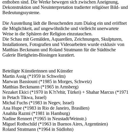
enthoben sind. Die Werke bewegen sich zwischen Aneignung,
Dekonstruktion und Neuinterpretation tradierter religiöser Bild- und
Bedeutungssysteme.
Die Ausstellung lädt die Besuchenden zum Dialog ein und eröffnet
die Möglichkeit, auf ungewöhnliche und vielleicht unerwartete
Weise in die Sphären der Religion einzutauchen.
Die Schau mit Gemälden, Aquarellen, Zeichnungen, Skulpturen,
Installationen, Fotografien und Videoarbeiten wurde exklusiv von
Matthias Beckmann und Roland Stratmann für die Städtische
Galerie Bietigheim-Bissingen kuratiert.
Beteiligte Künstlerinnen und Künstler
Martin Assig (*1959 in Schwelm)
Marwan Bassiouni (*1985 in Morges, Schweiz)
Matthias Beckmann (*1965 in Arnsberg)
Nezaket Ekici (*1970 in K?r?ehir, Türkei) + Shahar Marcus (*1971
in Petach Tikwa, Israel)
Michal Fuchs (*1983 in Negev, Israel)
Ana Hupe (*1983 in Rio de Janeiro, Brasilien)
Anahita Razmi (*1981 in Hamburg)
Nadine Rennert (*1965 in Neustadt/Weinstr.)
Miguel Rothschild (*1963 in Buenos Aires, Argentinien)
Roland Stratmann (*1964 in Südlohn)