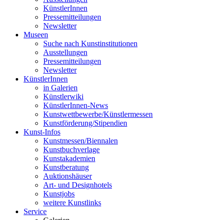
KünstlerInnen
Pressemitteilungen
Newsletter
Museen
Suche nach Kunstinstitutionen
Ausstellungen
Pressemitteilungen
Newsletter
KünstlerInnen
in Galerien
Künstlerwiki
KünstlerInnen-News
Kunstwettbewerbe/Künstlermessen
Kunstförderung/Stipendien
Kunst-Infos
Kunstmessen/Biennalen
Kunstbuchverlage
Kunstakademien
Kunstberatung
Auktionshäuser
Art- und Designhotels
Kunstjobs
weitere Kunstlinks
Service