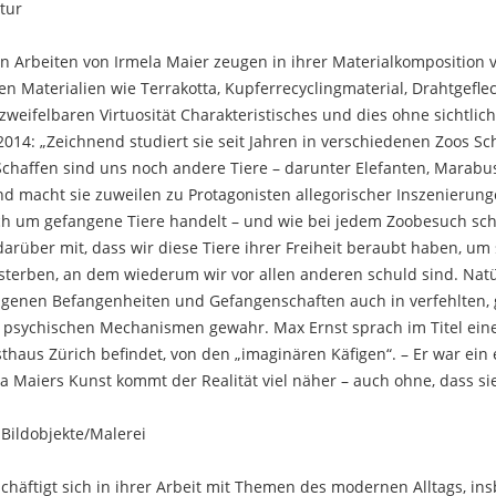
tur
en Arbeiten von Irmela Maier zeugen in ihrer Materialkomposition
ilen Materialien wie Terrakotta, Kupferrecyclingmaterial, Drahtgefle
zweifelbaren Virtuosität Charakteristisches und dies ohne sichtlich
014: „Zeichnend studiert sie seit Jahren in verschiedenen Zoos Sc
Schaffen sind uns noch andere Tiere – darunter Elefanten, Marabu
und macht sie zuweilen zu Protagonisten allegorischer Inszenierung
ich um gefangene Tiere handelt – und wie bei jedem Zoobesuch s
 darüber mit, dass wir diese Tiere ihrer Freiheit beraubt haben, 
terben, an dem wiederum wir vor allen anderen schuld sind. Natü
genen Befangenheiten und Gefangenschaften auch in verfehlten, g
psychischen Mechanismen gewahr. Max Ernst sprach im Titel einer 
thaus Zürich befindet, von den „imaginären Käfigen“. – Er war ein 
 Maiers Kunst kommt der Realität viel näher – auch ohne, dass sie 
 Bildobjekte/Malerei
chäftigt sich in ihrer Arbeit mit Themen des modernen Alltags, i