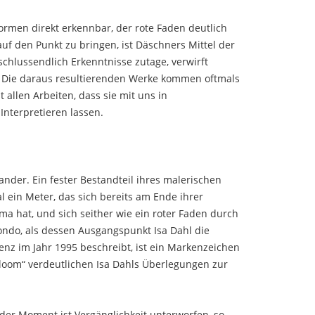
formen direkt erkennbar, der rote Faden deutlich
auf den Punkt zu bringen, ist Däschners Mittel der
chlussendlich Erkenntnisse zutage, verwirft
. Die daraus resultierenden Werke kommen oftmals
 allen Arbeiten, dass sie mit uns in
terpretieren lassen.
ander. Ein fester Bestandteil ihres malerischen
l ein Meter, das sich bereits am Ende ihrer
a hat, und sich seither wie ein roter Faden durch
ndo, als dessen Ausgangspunkt Isa Dahl die
enz im Jahr 1995 beschreibt, ist ein Markenzeichen
 „bloom“ verdeutlichen Isa Dahls Überlegungen zur
jeder Moment ist Vergänglichkeit unterworfen, so