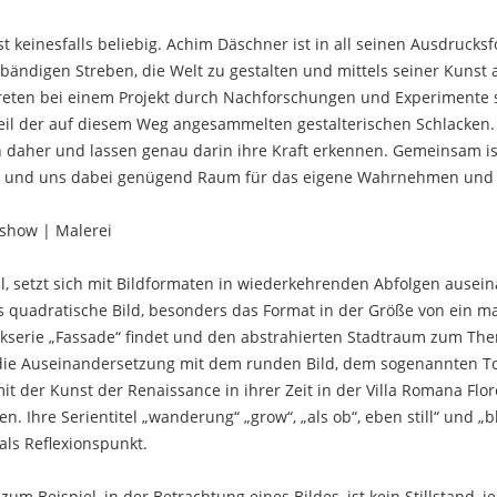
st keinesfalls beliebig. Achim Däschner ist in all seinen Ausdrucks
bändigen Streben, die Welt zu gestalten und mittels seiner Kunst 
reten bei einem Projekt durch Nachforschungen und Experimente s
eil der auf diesem Weg angesammelten gestalterischen Schlacken
ch daher und lassen genau darin ihre Kraft erkennen. Gemeinsam ist
 und uns dabei genügend Raum für das eigene Wahrnehmen und In
t:show | Malerei
ell, setzt sich mit Bildformaten in wiederkehrenden Abfolgen ausein
s quadratische Bild, besonders das Format in der Größe von ein ma
rkserie „Fassade“ findet und den abstrahierten Stadtraum zum Them
die Auseinandersetzung mit dem runden Bild, dem sogenannten To
 der Kunst der Renaissance in ihrer Zeit in der Villa Romana Flor
en. Ihre Serientitel „wanderung“ „grow“, „als ob“, eben still“ und
als Reflexionspunkt.
zum Beispiel, in der Betrachtung eines Bildes, ist kein Stillstand, 