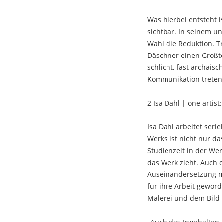
Was hierbei entsteht i
sichtbar. In seinem un
Wahl die Reduktion. T
Däschner einen Großt
schlicht, fast archais
Kommunikation treten
2 Isa Dahl | one artis
Isa Dahl arbeitet seri
Werks ist nicht nur da
Studienzeit in der We
das Werk zieht. Auch 
Auseinandersetzung mit
für ihre Arbeit geword
Malerei und dem Bild 
„Auch das Innehalten, 