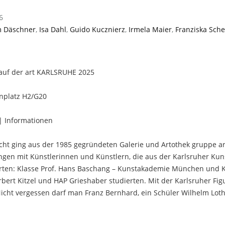
6
m Däschner
,
Isa Dahl
,
Guido Kucznierz
,
Irmela Maier
,
Franziska Sch
 auf der art KARLSRUHE 2025
nplatz H2/G20
 | Informationen
echt ging aus der 1985 gegründeten Galerie und Artothek gruppe a
ungen mit Künstlerinnen und Künstlern, die aus der Karlsruher K
ierten: Klasse Prof. Hans Baschang – Kunstakademie München und K
rbert Kitzel und HAP Grieshaber studierten. Mit der Karlsruher Figu
icht vergessen darf man Franz Bernhard, ein Schüler Wilhelm Lot