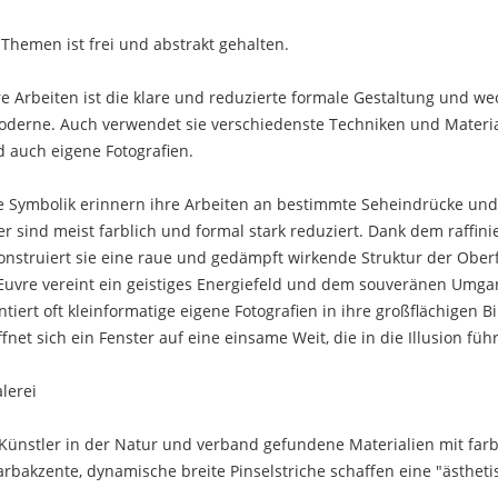
Themen ist frei und abstrakt gehalten.
 Arbeiten ist die klare und reduzierte formale Gestaltung und wec
erne. Auch verwendet sie verschiedenste Techniken und Materialie
d auch eigene Fotografien.
le Symbolik erinnern ihre Arbeiten an bestimmte Seheindrücke und 
r sind meist farblich und formal stark reduziert. Dank dem raffin
nstruiert sie eine raue und gedämpft wirkende Struktur der Oberf
 Œuvre vereint ein geistiges Energiefeld und dem souveränen Umgan
iert oft kleinformatige eigene Fotografien in ihre großflächigen 
fnet sich ein Fenster auf eine einsame Weit, die in die Illusion fü
lerei
 Künstler in der Natur und verband gefundene Materialien mit far
Farbakzente, dynamische breite Pinselstriche schaffen eine "ästhe