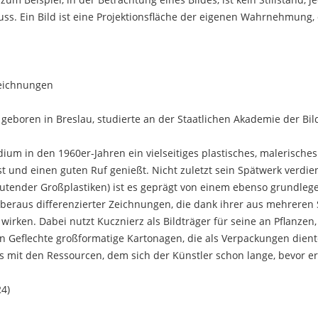
Fluss. Ein Bild ist eine Projektionsfläche der eigenen Wahrnehmun
Zeichnungen
 geboren in Breslau, studierte an der Staatlichen Akademie der Bi
dium in den 1960er-Jahren ein vielseitiges plastisches, malerisch
st und einen guten Ruf genießt. Nicht zuletzt sein Spätwerk verdie
tender Großplastiken) ist es geprägt von einem ebenso grundlegen
überaus differenzierter Zeichnungen, die dank ihrer aus mehreren
wirken. Dabei nutzt Kucznierz als Bildträger für seine an Pflanze
n Geflechte großformatige Kartonagen, die als Verpackungen dient
 mit den Ressourcen, dem sich der Künstler schon lange, bevor er
24)