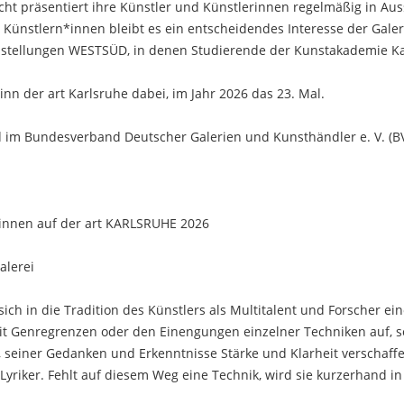
echt präsentiert ihre Künstler und Künstlerinnen regelmäßig in A
 Künstlern*innen bleibt es ein entscheidendes Interesse der Galeri
stellungen WESTSÜD, in denen Studierende der Kunstakademie Ka
ginn der art Karlsruhe dabei, im Jahr 2026 das 23. Mal.
ied im Bundesverband Deutscher Galerien und Kunsthändler e. V. (
rinnen auf der art KARLSRUHE 2026
alerei
ich in die Tradition des Künstlers als Multitalent und Forscher e
it Genregrenzen oder den Einengungen einzelner Techniken auf, so
, seiner Gedanken und Erkenntnisse Stärke und Klarheit verschaffen
 Lyriker. Fehlt auf diesem Weg eine Technik, wird sie kurzerhand 