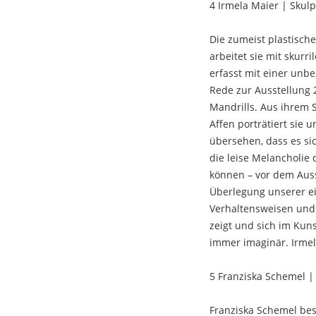
4 Irmela Maier | Skulp
Die zumeist plastisch
arbeitet sie mit skurr
erfasst mit einer unbe
Rede zur Ausstellung 2
Mandrills. Aus ihrem 
Affen porträtiert sie 
übersehen, dass es s
die leise Melancholie
können – vor dem Auss
Überlegung unserer ei
Verhaltensweisen und 
zeigt und sich im Kuns
immer imaginär. Irmela
5 Franziska Schemel |
Franziska Schemel bes